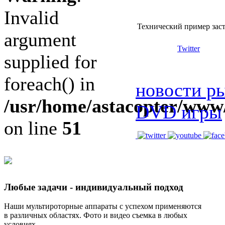
Invalid
Технический пример заст
argument
Twitter
supplied for
foreach() in
новости р
/usr/home/astacopter/www
DVD игры
on line
51
Любые задачи - индивидуальный подход
Наши мультироторные аппараты с успехом применяются
в различных областях. Ф
ото и видео съемка в любых
условиях.