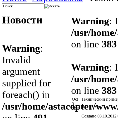
Новости
Warning
: 
/usr/home/
on line
383
Warning
:
Invalid
Warning
: 
argument
/usr/home/
supplied for
on line
383
foreach() in
Oct
Технический пример
/usr/home/astacopter/www
3
Автор: vis
2012
on line
491
Создано 03.10.201